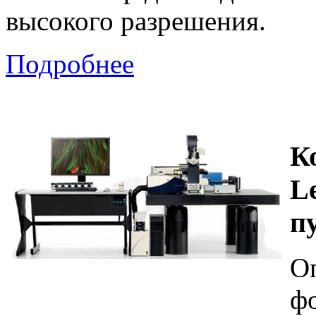
высокого разрешения.
Подробнее
К
L
п
О
фо