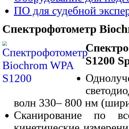
ПО для судебной экспе
Спектрофотометр Bioc
Спектро
S1200 S
Однолу
светодио
волн 330– 800 нм (шир
Сканирование по вс
кинетические измерени